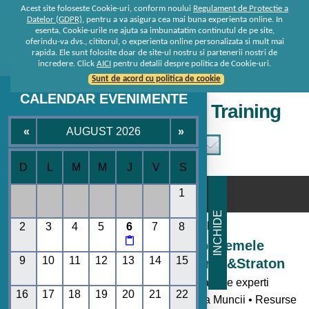
Acest site foloseste Cookie-uri, conform noului
Regulament de Protectie a
Datelor (GDPR)
, pentru a va asigura cea mai buna experienta online. In
esenta, Cookie-urile ne ajuta sa imbunatatim continutul de pe site,
oferindu-va dvs., cititorul, o experienta online personalizata si mult mai
rapida. Ele sunt folosite doar de site-ul nostru si partenerii nostri de
incredere. Click
AICI
pentru detalii despre politica de Cookie-uri.
Sunt de acord cu politica de cookie
CALENDAR EVENIMENTE
Seminare • Conferinte • Training
«
AUGUST 2026
»
D
L
M
M
J
V
S
☰
1
INCHIDE
Consultanta de la specialisti
2
3
4
5
6
7
8

Seminare si Conferinte pe temele
9
10
11
12
13
14
15
momentului oferite de Rentrop&Straton
- Toate noutatile legislative explicate de experti
16
17
18
19
20
21
22
• Codul Fiscal • Contabilitate • Legislatia Muncii • Resurse