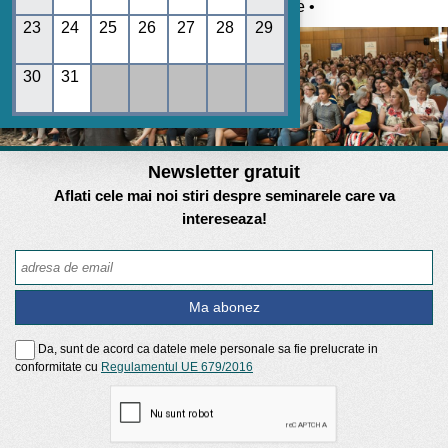
Umane • REGES online •
23
24
25
26
27
28
29
30
31
Newsletter gratuit
Aflati cele mai noi stiri despre seminarele care va
intereseaza!
Da, sunt de acord ca datele mele personale sa fie prelucrate in
conformitate cu
Regulamentul UE 679/2016