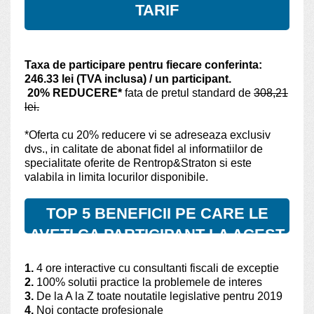
TARIF
Taxa de participare pentru fiecare conferinta:
246.33 lei (TVA inclusa) / un participant.
20% REDUCERE*
fata de pretul standard de
308,21
lei.
*Oferta cu 20% reducere vi se adreseaza exclusiv
dvs., in calitate de abonat fidel al informatiilor de
specialitate oferite de Rentrop&Straton si este
valabila in limita locurilor disponibile.
TOP 5 BENEFICII PE CARE LE
AVETI CA PARTICIPANT LA ACEST
EVENIMENT
1.
4 ore interactive cu consultanti fiscali de exceptie
2.
100% solutii practice la problemele de interes
3.
De la A la Z toate noutatile legislative pentru 2019
4.
Noi contacte profesionale