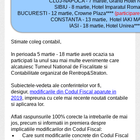
CLUJ-NAPOCA - 7 martie, Grand Hotel N
SIBIU - 8 martie, Hotel Imparatul Roma
BUCURESTI - 12 martie, Crowne Plaza****
(participare
CONSTANTA - 13 martie, Hotel IAKI M
IASI - 18 martie, Hotel Unirea***
Stimate coleg contabil,
In perioada 5 martie -
18 martie
aveti ocazia sa
participati la unul sau mai multe evenimente care
alcatuiesc Turneul National de Fiscalitate si
Contabilitate organizat de Rentrop&Straton.
Subiectele-vedeta ale conferintelor vor fi,
desigur,
modificarile din Codul Fiscal aparute in
2019
, impreuna cu cele mai recente noutati contabile
si aplicarea lor.
Aflati raspunsurile 100% corecte la intrebarile de mai
jos, precum si informatii in premiera despre
implicatiile modificarilor din Codul Fiscal:
Care sunt modificarile concrete din Codul Fiscal