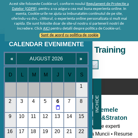
Acest site foloseste Cookie-uri, conform noului
Regulament de Protectie a
Datelor (GDPR)
, pentru a va asigura cea mai buna experienta online. In
esenta, Cookie-urile ne ajuta sa imbunatatim continutul de pe site,
oferindu-va dvs., cititorul, o experienta online personalizata si mult mai
rapida. Ele sunt folosite doar de site-ul nostru si partenerii nostri de
incredere. Click
AICI
pentru detalii despre politica de Cookie-uri.
Sunt de acord cu politica de cookie
CALENDAR EVENIMENTE
Seminare • Conferinte • Training
«
AUGUST 2026
»
D
L
M
M
J
V
S
☰
1
INCHIDE
Consultanta de la specialisti
2
3
4
5
6
7
8

Seminare si Conferinte pe temele
9
10
11
12
13
14
15
momentului oferite de Rentrop&Straton
- Toate noutatile legislative explicate de experti
16
17
18
19
20
21
22
• Codul Fiscal • Contabilitate • Legislatia Muncii • Resurse