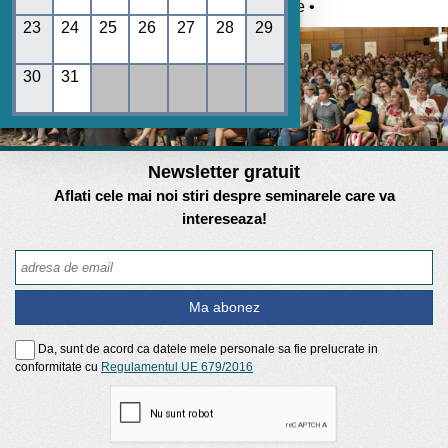
Umane • REGES online •
23
24
25
26
27
28
29
30
31
Newsletter gratuit
Aflati cele mai noi stiri despre seminarele care va
intereseaza!
Da, sunt de acord ca datele mele personale sa fie prelucrate in
conformitate cu
Regulamentul UE 679/2016