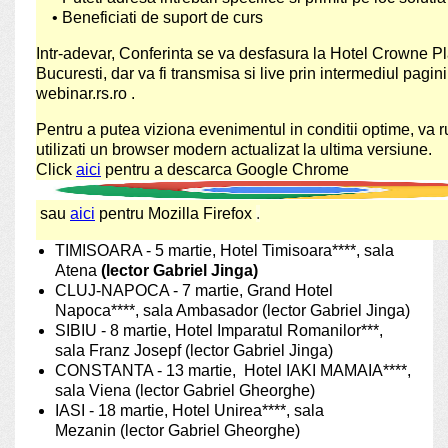
• Beneficiati de suport de curs
Intr-adevar, Conferinta se va desfasura la Hotel Crowne P
Bucuresti, dar va fi transmisa si live prin intermediul pagini
webinar.rs.ro .
Pentru a putea viziona evenimentul in conditii optime, va
utilizati un browser modern actualizat la ultima versiune.
Click
aici
pentru a descarca Google Chrome
sau
aici
pentru Mozilla Firefox
.
TIMISOARA - 5 martie, Hotel Timisoara****, sala
Atena
(lector Gabriel Jinga)
CLUJ-NAPOCA - 7 martie, Grand Hotel
Napoca****, sala Ambasador (lector Gabriel Jinga)
SIBIU - 8 martie, Hotel Imparatul Romanilor***,
sala Franz Josepf (lector Gabriel Jinga)
CONSTANTA - 13 martie, Hotel IAKI MAMAIA****,
sala Viena (lector Gabriel Gheorghe)
IASI - 18 martie, Hotel Unirea****, sala
Mezanin (lector Gabriel Gheorghe)