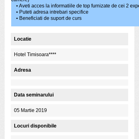
• Aveti acces la informatiile de top furnizate de cei 2 expe
• Puteti adresa intrebari specifice
• Beneficiati de suport de curs
Locatie
Hotel Timisoara****
Adresa
Data seminarului
05 Martie 2019
Locuri disponibile