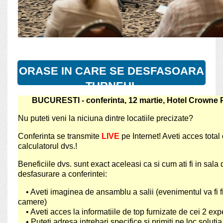
ORASE IN CARE SE DESFASOARA
TURNEUL
BUCURESTI - conferinta, 12 martie, Hotel Crowne P
Nu puteti veni la niciuna dintre locatiile precizate?
Conferinta se transmite
LIVE
pe Internet! Aveti acces total 
calculatorul dvs.!
Beneficiile dvs. sunt exact aceleasi ca si cum ati fi in sala 
desfasurare a conferintei:
• Aveti imaginea de ansamblu a salii (evenimentul va fi f
camere)
• Aveti acces la informatiile de top furnizate de cei 2 expe
• Puteti adresa intrebari specifice si primiti pe loc solutia