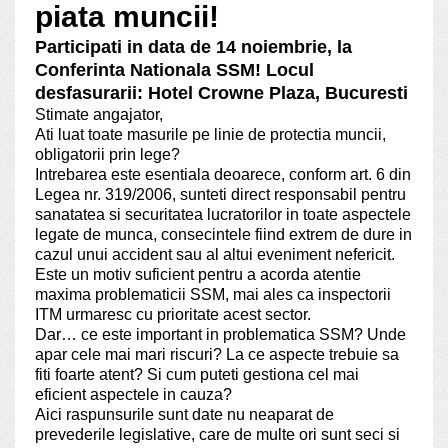
piata muncii!
Participati in data de 14 noiembrie, la
Conferinta Nationala SSM! Locul
desfasurarii: Hotel Crowne Plaza, Bucuresti
Stimate angajator,
Ati luat toate masurile pe linie de protectia muncii,
obligatorii prin lege?
Intrebarea este esentiala deoarece, conform art. 6 din
Legea nr. 319/2006, sunteti direct responsabil pentru
sanatatea si securitatea lucratorilor in toate aspectele
legate de munca, consecintele fiind extrem de dure in
cazul unui accident sau al altui eveniment nefericit.
Este un motiv suficient pentru a acorda atentie
maxima problematicii SSM, mai ales ca inspectorii
ITM urmaresc cu prioritate acest sector.
Dar… ce este important in problematica SSM? Unde
apar cele mai mari riscuri? La ce aspecte trebuie sa
fiti foarte atent? Si cum puteti gestiona cel mai
eficient aspectele in cauza?
Aici raspunsurile sunt date nu neaparat de
prevederile legislative, care de multe ori sunt seci si