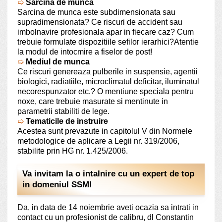
➯
Sarcina de munca
Sarcina de munca este subdimensionata sau
supradimensionata? Ce riscuri de accident sau
imbolnavire profesionala apar in fiecare caz? Cum
trebuie formulate dispozitiile sefilor ierarhici?Atentie
la modul de intocmire a fiselor de post!
➯
Mediul de munca
Ce riscuri genereaza pulberile in suspensie, agentii
biologici, radiatiile, microclimatul deficitar, iluminatul
necorespunzator etc.? O mentiune speciala pentru
noxe, care trebuie masurate si mentinute in
parametrii stabiliti de lege.
➯
Tematicile de instruire
Acestea sunt prevazute in capitolul V din Normele
metodologice de aplicare a Legii nr. 319/2006,
stabilite prin HG nr. 1.425/2006.
Va invitam la o intalnire cu un expert de top
in domeniul SSM!
Da, in data de 14 noiembrie aveti ocazia sa intrati in
contact cu un profesionist de calibru, dl Constantin