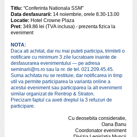
Titlu:
“Conferinta Nationala SSM”
Data desfasurarii:
14 noiembrie, orele 8.30-13.00
Locatie:
Hotel Crowne Plaza
Pret:
349.86 lei (TVA inclusa) - prezenta fizica la
eveniment
NOTA:
Daca ati achitat, dar nu mai puteti participa, trimiteti o
notificare cu minimum 3 zile lucratoare inainte de
desfasurarea evenimentului — pe adresa
seminarii@rs.ro sau la nr. de tel. 021.209.45.45.
Suma achitata nu se restituie, dar notificarea in timp
util va permite participarea la varianta online a
acestui eveniment sau participarea la alt eveniment
similar organizat de Rentrop & Straton.
Precizam faptul ca aveti dreptul la 3 refuzuri de
participare.
Cu deosebita consideratie,
Oana Banu
Coordonator eveniment
Divizia Legislatia Muncii