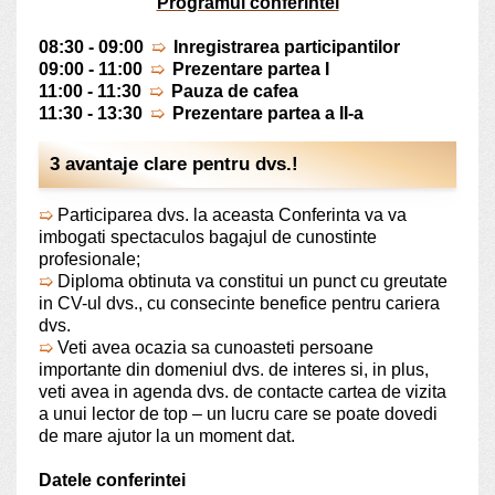
Programul conferintei
08:30 - 09:00
➯
Inregistrarea participantilor
09:00 - 11:00
➯
Prezentare partea I
11:00 - 11:30
➯
Pauza de cafea
11:30 - 13:30
➯
Prezentare partea a II-a
3 avantaje clare pentru dvs.!
➯
Participarea dvs. la aceasta Conferinta va va
imbogati spectaculos bagajul de cunostinte
profesionale;
➯
Diploma obtinuta va constitui un punct cu greutate
in CV-ul dvs., cu consecinte benefice pentru cariera
dvs.
➯
Veti avea ocazia sa cunoasteti persoane
importante din domeniul dvs. de interes si, in plus,
veti avea in agenda dvs. de contacte cartea de vizita
a unui lector de top – un lucru care se poate dovedi
de mare ajutor la un moment dat.
Datele conferintei