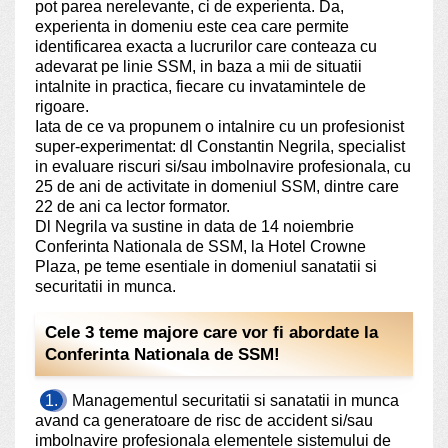
pot parea nerelevante, ci de experienta. Da,
experienta in domeniu este cea care permite
identificarea exacta a lucrurilor care conteaza cu
adevarat pe linie SSM, in baza a mii de situatii
intalnite in practica, fiecare cu invatamintele de
rigoare.
Iata de ce va propunem o intalnire cu un profesionist
super-experimentat: dl Constantin Negrila, specialist
in evaluare riscuri si/sau imbolnavire profesionala, cu
25 de ani de activitate in domeniul SSM, dintre care
22 de ani ca lector formator.
Dl Negrila va sustine in data de 14 noiembrie
Conferinta Nationala de SSM, la Hotel Crowne
Plaza, pe teme esentiale in domeniul sanatatii si
securitatii in munca.
Cele 3 teme majore care vor fi abordate la
Conferinta Nationala de SSM!
1.
Managementul securitatii si sanatatii in munca
avand ca generatoare de risc de accident si/sau
imbolnavire profesionala elementele sistemului de