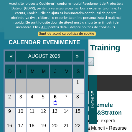
Acest site foloseste Cookie-uri, conform noului
Regulament de Protectie a
Datelor (GDPR)
, pentru a va asigura cea mai buna experienta online. In
esenta, Cookie-urile ne ajuta sa imbunatatim continutul de pe site,
oferindu-va dvs., cititorul, o experienta online personalizata si mult mai
rapida. Ele sunt folosite doar de site-ul nostru si partenerii nostri de
incredere. Click
AICI
pentru detalii despre politica de Cookie-uri.
Sunt de acord cu politica de cookie
CALENDAR EVENIMENTE
Seminare • Conferinte • Training
«
AUGUST 2026
»
D
L
M
M
J
V
S
☰
1
INCHIDE
Consultanta de la specialisti
2
3
4
5
6
7
8

Seminare si Conferinte pe temele
9
10
11
12
13
14
15
momentului oferite de Rentrop&Straton
- Toate noutatile legislative explicate de experti
16
17
18
19
20
21
22
• Codul Fiscal • Contabilitate • Legislatia Muncii • Resurse