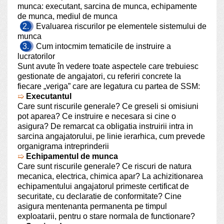
munca: executant, sarcina de munca, echipamente
de munca, mediul de munca
2.
Evaluarea riscurilor pe elementele sistemului de
munca
3.
Cum intocmim tematicile de instruire a
lucratorilor
Sunt avute în vedere toate aspectele care trebuiesc
gestionate de angajatori, cu referiri concrete la
fiecare „veriga” care are legatura cu partea de SSM:
➯
Executantul
Care sunt riscurile generale? Ce greseli si omisiuni
pot aparea? Ce instruire e necesara si cine o
asigura? De remarcat ca obligatia instruirii intra in
sarcina angajatorului, pe linie ierarhica, cum prevede
organigrama intreprinderii
➯
Echipamentul de munca
Care sunt riscurile generale? Ce riscuri de natura
mecanica, electrica, chimica apar? La achizitionarea
echipamentului angajatorul primeste certificat de
securitate, cu declaratie de conformitate? Cine
asigura mentenanta permanenta pe timpul
exploatarii, pentru o stare normala de functionare?