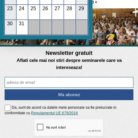
Umane • REGES online •
23
24
25
26
27
28
29
30
31
Newsletter gratuit
Aflati cele mai noi stiri despre seminarele care va
intereseaza!
Da, sunt de acord ca datele mele personale sa fie prelucrate in
conformitate cu
Regulamentul UE 679/2016