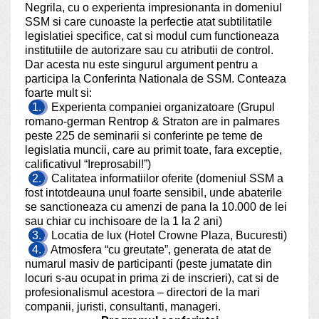
Negrila, cu o experienta impresionanta in domeniul
SSM si care cunoaste la perfectie atat subtilitatile
legislatiei specifice, cat si modul cum functioneaza
institutiile de autorizare sau cu atributii de control.
Dar acesta nu este singurul argument pentru a
participa la Conferinta Nationala de SSM. Conteaza
foarte mult si:
1.
Experienta companiei organizatoare (Grupul
romano-german Rentrop & Straton are in palmares
peste 225 de seminarii si conferinte pe teme de
legislatia muncii, care au primit toate, fara exceptie,
calificativul “Ireprosabil!”)
2.
Calitatea informatiilor oferite (domeniul SSM a
fost intotdeauna unul foarte sensibil, unde abaterile
se sanctioneaza cu amenzi de pana la 10.000 de lei
sau chiar cu inchisoare de la 1 la 2 ani)
3.
Locatia de lux (Hotel Crowne Plaza, Bucuresti)
4.
Atmosfera “cu greutate”, generata de atat de
numarul masiv de participanti (peste jumatate din
locuri s-au ocupat in prima zi de inscrieri), cat si de
profesionalismul acestora – directori de la mari
companii, juristi, consultanti, manageri.