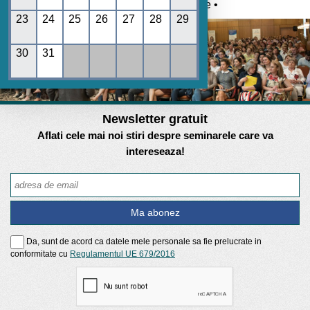
Umane • REGES online •
23
24
25
26
27
28
29
30
31
Newsletter gratuit
Aflati cele mai noi stiri despre seminarele care va
intereseaza!
Da, sunt de acord ca datele mele personale sa fie prelucrate in
conformitate cu
Regulamentul UE 679/2016