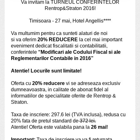
Va invitam la TURNEUL CONFERINTELOR
Rentrop&Straton 2016!
Timisoara - 27 mai,
Hotel Angellis****
Va multumim pentru ca sunteti alaturi de noi
si va oferim
20% REDUCERE
la cel mai important
eveniment dedicat fiscalitatii si contabilitatii,
conferintele
“Modificari ale Codului Fiscal si ale
Reglementarilor Contabile in 2016”
Atentie! Locurile sunt limitate!
Oferta cu
20% reducere
vi se adreseaza exclusiv
dumneavoastra, in calitate de abonat fidel al
informatiilor de specialitate oferite de Rentrop &
Straton.
Taxa de inscriere: 297.6 lei (TVA inclusa), redusa cu
20% fata de pretul standard de
372 lei.
Atentie! Oferta este valabila pana la
26 mai!
Important:
Taxa de inscriere va va fi returnata