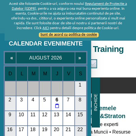
Acest site foloseste Cookie-uri, conform noului
Regulament de Protectie a
Datelor (GDPR)
, pentru a va asigura cea mai buna experienta online. In
esenta, Cookie-urile ne ajuta sa imbunatatim continutul de pe site,
oferindu-va dvs., cititorul, o experienta online personalizata si mult mai
rapida. Ele sunt folosite doar de site-ul nostru si partenerii nostri de
incredere. Click
AICI
pentru detalii despre politica de Cookie-uri.
Sunt de acord cu politica de cookie
CALENDAR EVENIMENTE
Seminare • Conferinte • Training
«
AUGUST 2026
»
D
L
M
M
J
V
S
☰
1
INCHIDE
Consultanta de la specialisti
2
3
4
5
6
7
8

Seminare si Conferinte pe temele
9
10
11
12
13
14
15
momentului oferite de Rentrop&Straton
- Toate noutatile legislative explicate de experti
16
17
18
19
20
21
22
• Codul Fiscal • Contabilitate • Legislatia Muncii • Resurse