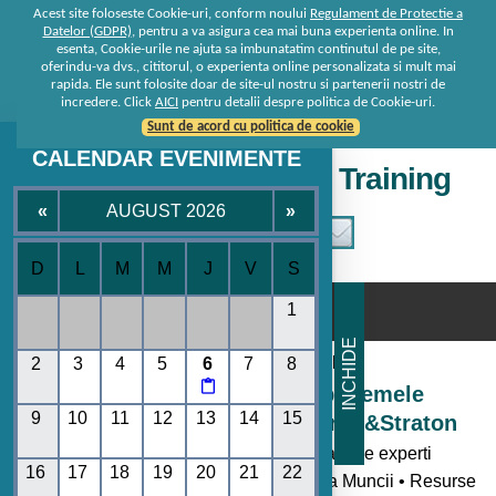
Acest site foloseste Cookie-uri, conform noului
Regulament de Protectie a
Datelor (GDPR)
, pentru a va asigura cea mai buna experienta online. In
esenta, Cookie-urile ne ajuta sa imbunatatim continutul de pe site,
oferindu-va dvs., cititorul, o experienta online personalizata si mult mai
rapida. Ele sunt folosite doar de site-ul nostru si partenerii nostri de
incredere. Click
AICI
pentru detalii despre politica de Cookie-uri.
Sunt de acord cu politica de cookie
CALENDAR EVENIMENTE
Seminare • Conferinte • Training
«
AUGUST 2026
»
D
L
M
M
J
V
S
☰
1
INCHIDE
Consultanta de la specialisti
2
3
4
5
6
7
8

Seminare si Conferinte pe temele
9
10
11
12
13
14
15
momentului oferite de Rentrop&Straton
- Toate noutatile legislative explicate de experti
16
17
18
19
20
21
22
• Codul Fiscal • Contabilitate • Legislatia Muncii • Resurse