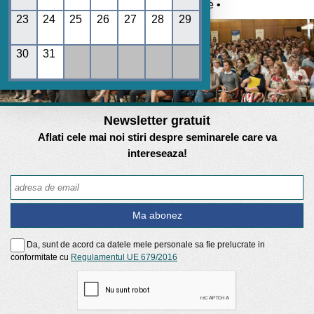
Umane • REGES online •
23
24
25
26
27
28
29
30
31
Newsletter gratuit
Aflati cele mai noi stiri despre seminarele care va
intereseaza!
Da, sunt de acord ca datele mele personale sa fie prelucrate in
conformitate cu
Regulamentul UE 679/2016