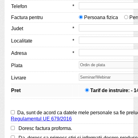
Telefon
*
Factura pentru
Persoana fizica
Pers
Judet
*
Localitate
*
Adresa
*
Plata
Livrare
Pret
Tarif de instruire: - 
Da, sunt de acord ca datele mele personale sa fie preluc
Regulamentul UE 679/2016
Doresc factura proforma.
Da, doresc sa primesc stiri si informatii despre produsel