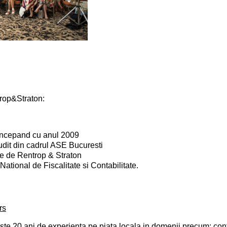
ntrop&Straton:
 incepand cu anul 2009
Audit din cadrul ASE Bucuresti
te de Rentrop & Straton
National de Fiscalitate si Contabilitate.
rs
ste 20 ani de experienta pe piata locala in domenii precum: conta