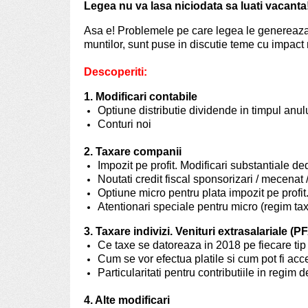
Legea nu va lasa niciodata sa luati vacanta!
Asa e! Problemele pe care legea le genereaza 
muntilor, sunt puse in discutie teme cu impact m
Descoperiti:
1. Modificari contabile
Optiune distributie dividende in timpul anul
Conturi noi
2. Taxare companii
Impozit pe profit. Modificari substantiale d
Noutati credit fiscal sponsorizari / mecenat 
Optiune micro pentru plata impozit pe profit.
Atentionari speciale pentru micro (regim tax
3. Taxare indivizi. Venituri extrasalariale (PF
Ce taxe se datoreaza in 2018 pe fiecare tip
Cum se vor efectua platile si cum pot fi acc
Particularitati pentru contributiile in regim d
4. Alte modificari