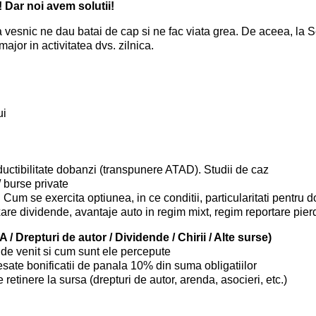
 Dar noi avem solutii!
vesnic ne dau batai de cap si ne fac viata grea.
De aceea, la S
ajor in activitatea dvs. zilnica.
ui
eductibilitate dobanzi (transpunere ATAD). Studii de caz
/ burse private
 Cum se exercita optiunea, in ce conditii, particularitati pentru d
are dividende, avantaje auto in regim mixt, regim reportare pierd
A / Drepturi de autor / Dividende / Chirii / Alte surse)
 de venit si cum sunt ele percepute
esate bonificatii de panala 10% din suma obligatiilor
e retinere la sursa (drepturi de autor, arenda, asocieri, etc.)