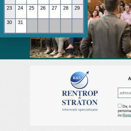
23
24
25
26
27
28
29
30
31
A
Da, s
personal
cu
Regu