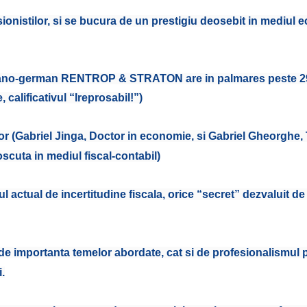
sionistilor, si se bucura de un prestigiu deosebit in mediul 
omano-german RENTROP & STRATON are in palmares peste 290
, calificativul “Ireprosabil!”)
or (Gabriel Jinga, Doctor in economie, si Gabriel Gheorghe,
scuta in mediul fiscal-contabil)
tul actual de incertitudine fiscala, orice “secret” dezvaluit de
e importanta temelor abordate, cat si de profesionalismul pa
.