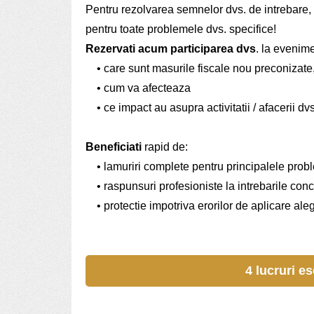
Pentru rezolvarea semnelor dvs. de intrebare, dam
pentru toate problemele dvs. specifice!
Rezervati acum participarea dvs
. la evenimen
• care sunt masurile fiscale nou preconizate,
• cum va afecteaza
• ce impact au asupra activitatii / afacerii dvs
Beneficiati
rapid de:
• lamuriri complete pentru principalele prob
• raspunsuri profesioniste la intrebarile con
• protectie impotriva erorilor de aplicare ale
4 lucruri e