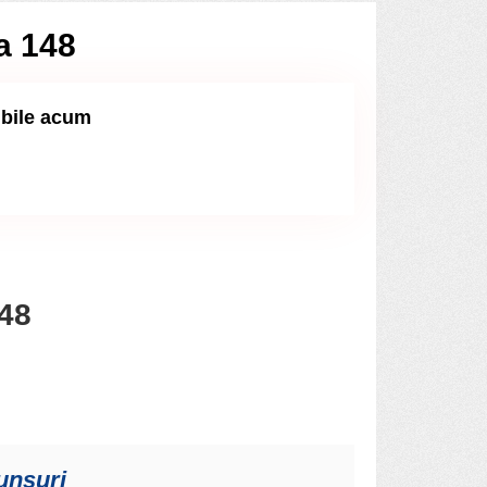
ia 148
ibile acum
148
punsuri