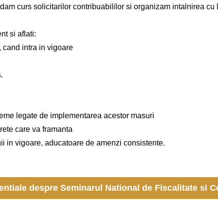
 curs solicitarilor contribuabililor si organizam intalnirea cu lec
t si aflati:
 cand intra in vigoare
.
leme legate de implementarea acestor masuri
crete care va framanta
gii in vigoare, aducatoare de amenzi consistente.
sentiale despre Seminarul National de Fiscalitate si Co