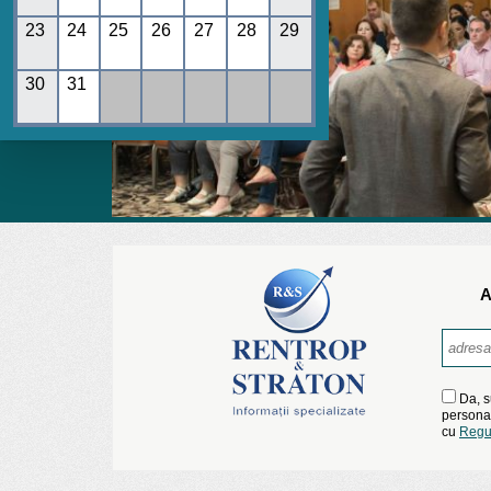
23
24
25
26
27
28
29
30
31
A
Da, s
personal
cu
Regu