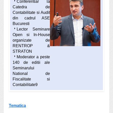
arrow_right
Conferentiar la
Catedra de
Contabilitate si Audit
din cadrul ASE
Bucuresti
arrow_right
Lector Seminare
Open si In-House
organizate de
RENTROP &
STRATON
arrow_right
Moderator a peste
140 de editii ale
Seminarului
National de
Fiscalitate si
Contabilitate9
Tematica