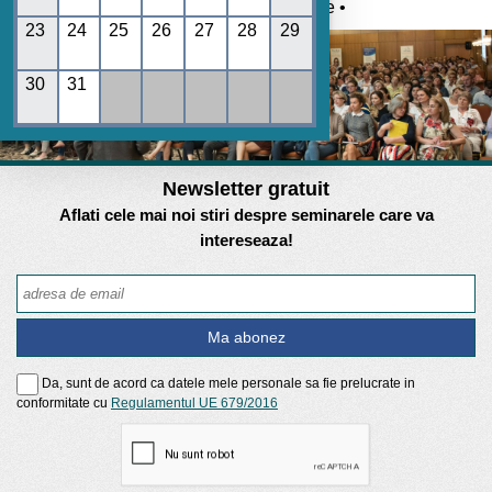
Umane • REGES online •
23
24
25
26
27
28
29
30
31
Newsletter gratuit
Aflati cele mai noi stiri despre seminarele care va
intereseaza!
Da, sunt de acord ca datele mele personale sa fie prelucrate in
conformitate cu
Regulamentul UE 679/2016