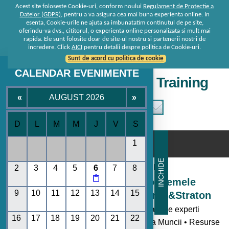
Acest site foloseste Cookie-uri, conform noului
Regulament de Protectie a
Datelor (GDPR)
, pentru a va asigura cea mai buna experienta online. In
esenta, Cookie-urile ne ajuta sa imbunatatim continutul de pe site,
oferindu-va dvs., cititorul, o experienta online personalizata si mult mai
rapida. Ele sunt folosite doar de site-ul nostru si partenerii nostri de
incredere. Click
AICI
pentru detalii despre politica de Cookie-uri.
Sunt de acord cu politica de cookie
CALENDAR EVENIMENTE
Seminare • Conferinte • Training
«
AUGUST 2026
»
D
L
M
M
J
V
S
☰
1
INCHIDE
Consultanta de la specialisti
2
3
4
5
6
7
8

Seminare si Conferinte pe temele
9
10
11
12
13
14
15
momentului oferite de Rentrop&Straton
- Toate noutatile legislative explicate de experti
16
17
18
19
20
21
22
• Codul Fiscal • Contabilitate • Legislatia Muncii • Resurse