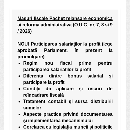
Masuri fiscale Pachet relansare economica
si reforma administrativa (O.U.G. nr. 7, 8 si 9
/ 2026)
NOU! Participarea salariaților la profit
(lege
aprobată Parlament, în prezent la
promulgare)
Regim nou fiscal prime pentru
participarea salariatilor la profit
Diferența dintre bonus salarial și
participare la profit
Condiții de aplicare și riscuri de
reîncadrare fiscală
Tratament contabil și sursa distribuirii
sumelor
Aspecte practice privind documentarea
și implementarea mecanismului
Corelarea cu legislația muncii și politicile