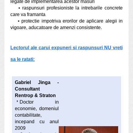
legate de implementarea acestor masuri
• raspunsuri profesioniste la intrebarile concrete
care va framanta
• protectie impotriva erorilor de aplicare alegii in
vigoare, aducatoare de amenzi consistente.
Lectorul ale carui expuneri si raspunsuri NU vreti
sa le ratati:
Gabriel Jinga -
Consultant
Rentrop & Straton
arrow_right
Doctor in
economie, domeniul
contabilitate,
incepand cu anul
2009