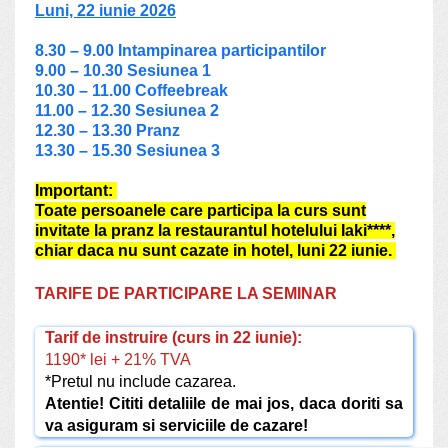
Luni, 22 iunie 2026
8.30 – 9.00
Intampinarea participantilor
9.00 – 10.30
Sesiunea 1
10.30 – 11.00 Coffeebreak
11.00 – 12.30 Sesiunea 2
12.30 – 13.30 Pranz
13.30 – 15.30 Sesiunea 3
Important:
Toate persoanele care participa la curs sunt
invitate la pranz la restaurantul hotelului Iaki****,
chiar daca nu sunt cazate in hotel, luni 22 iunie.
TARIFE DE PARTICIPARE LA SEMINAR
Tarif de instruire (curs in 22 iunie):
1190* lei + 21% TVA
*Pretul nu include cazarea.
Atentie! Cititi detaliile de mai jos, daca doriti sa
va asiguram si serviciile de cazare!