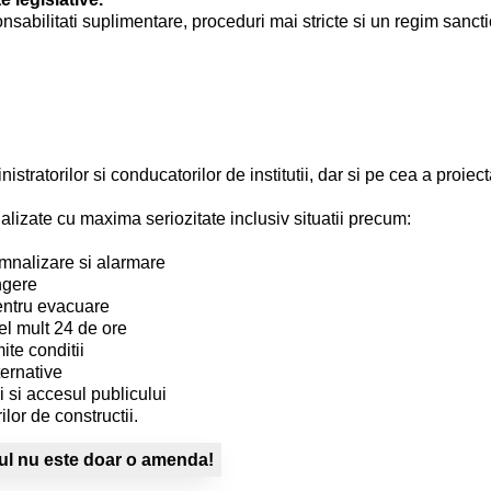
onsabilitati suplimentare, proceduri mai stricte si un regim sanc
stratorilor si conducatorilor de institutii, dar si pe cea a proiectan
lizate cu maxima seriozitate inclusiv situatii precum:
emnalizare si alarmare
ngere
pentru evacuare
cel mult 24 de ore
ite conditii
ternative
ri si accesul publicului
ilor de constructii.
scul nu este doar o amenda!