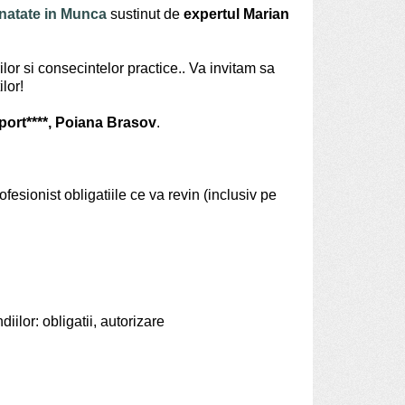
anatate in Munca
sustinut de
expertul Marian
or si consecintelor practice.. Va invitam sa
lor!
port****, Poiana Brasov
.
esionist obligatiile ce va revin (inclusiv pe
iilor: obligatii, autorizare