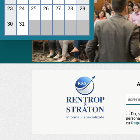
23
24
25
26
27
28
29
30
31
A
Da, s
personal
cu
Regu