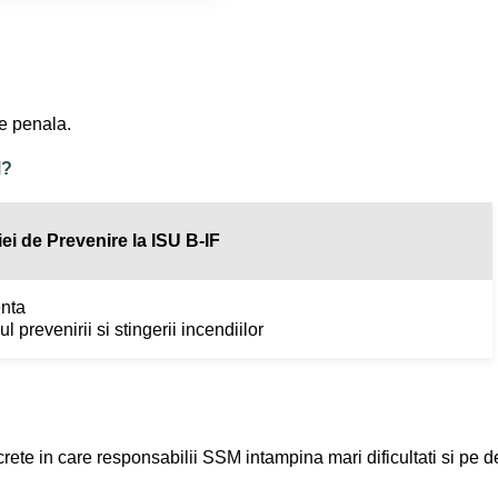
re penala.
M?
ei de Prevenire la ISU B-IF
enta
 prevenirii si stingerii incendiilor
ncrete in care responsabilii SSM intampina mari dificultati si pe