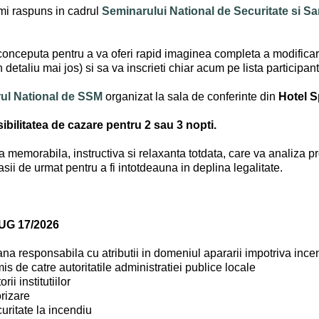
imi raspuns in cadrul
Seminarului National de Securitate si S
onceputa pentru a va oferi rapid imaginea completa a modificaril
detaliu mai jos) si sa va inscrieti chiar acum pe lista participanti
ul National de SSM
organizat la sala de conferinte din
Hotel S
ibilitatea de cazare pentru 2 sau 3 nopti.
memorabila, instructiva si relaxanta totdata, care va analiza prof
sii de urmat pentru a fi intotdeauna in deplina legalitate.
OUG 17/2026
ana responsabila cu atributii in domeniul apararii impotriva incend
is de catre autoritatile administratiei publice locale
ii institutiilor
orizare
uritate la incendiu