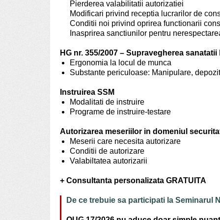
Pierderea valabilitatii autorizatiei
Modificari privind receptia lucrarilor de cons
Conditii noi privind oprirea functionarii con
Inasprirea sanctiunilor pentru nerespectarea
HG nr. 355/2007 – Supravegherea sanatatii l
Ergonomia la locul de munca
Substante periculoase: Manipulare, depozit
Instruirea SSM
Modalitati de instruire
Programe de instruire-testare
Autorizarea meseriilor in domeniul securitat
Meserii care necesita autorizare
Conditii de autorizare
Valabiltatea autorizarii
+ Consultanta personalizata GRATUITA
De ce trebuie sa participati la Seminarul
OUG 17/2026 nu aduce doar simple nuante