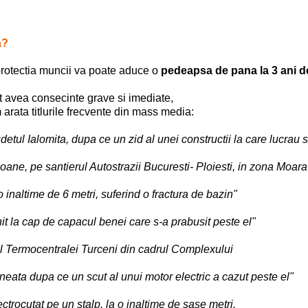
a?
protectia muncii va poate aduce o
pedeapsa de pana la 3 ani d
t avea consecinte grave si imediate,
arata titlurile frecvente din mass media:
udetul Ialomita, dupa ce un zid al unei constructii la care lucrau 
ane, pe santierul Autostrazii Bucuresti- Ploiesti, in zona Moara
 inaltime de 6 metri, suferind o fractura de bazin"
it la cap de capacul benei care s-a prabusit peste el"
al Termocentralei Turceni din cadrul Complexului
neata dupa ce un scut al unui motor electric a cazut peste el"
ctrocutat pe un stalp, la o inaltime de sase metri.