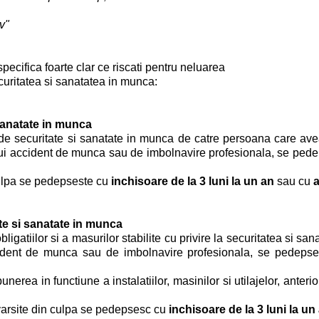
ov"
ecifica foarte clar ce riscati pentru neluarea
curitatea si sanatatea in munca:
 sanatate in munca
 de securitate si sanatate in munca de catre persoana care ave
nui accident de munca sau de imbolnavire profesionala, se ped
 culpa se pedepseste cu
inchisoare de la 3 luni la un an
sau cu
te si sanatate in munca
igatiilor si a masurilor stabilite cu privire la securitatea si 
ident de munca sau de imbolnavire profesionala, se pedepse
a in functiune a instalatiilor, masinilor si utilajelor, anterior
savarsite din culpa se pedepsesc cu
inchisoare de la 3 luni la un