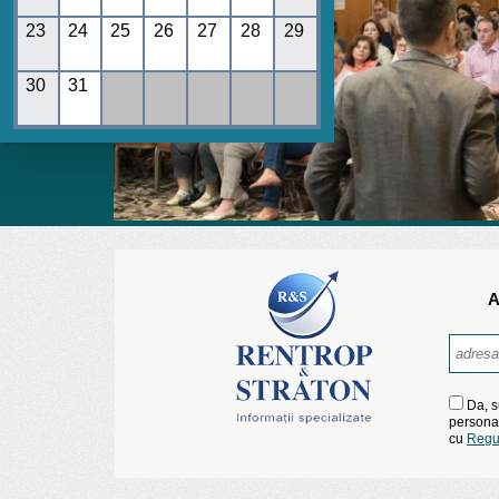
23
24
25
26
27
28
29
30
31
A
Da, s
personal
cu
Regu