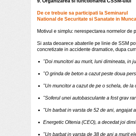
9. Organizarea si functionarea CSSM-ului
De ce trebuie sa participati la Seminarul
National de Securitate si Sanatate in Munc
Motivul e simplu: nerespectarea normelor de 
Si asta deoarece abaterile pe linie de SSM po
concretizate in accidente dramatice, dupa cum 
"Doi muncitori au murit, luni dimineata, in j
"O grinda de beton a cazut peste doua perso
"Un muncitor a cazut de pe o schela, de la o
"Soferul unei autobasculante a fost grav ran
"Un barbat in varsta de 52 de ani, angajat 
Energetic Oltenia (CEO), a decedat joi dimi
"Un barbat in varsta de 38 de ani a murit ele