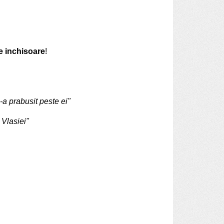
e inchisoare
!
s-a prabusit peste ei"
 Vlasiei"