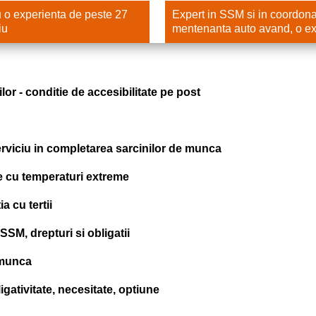
u o experienta de peste 27
Expert in SSM si in coordonare
iu
mentenanta auto avand, o ex
ilor - conditie de accesibilitate pe post
erviciu in completarea sarcinilor de munca
le cu temperaturi extreme
a cu tertii
e SSM, drepturi si obligatii
 munca
igativitate, necesitate, optiune