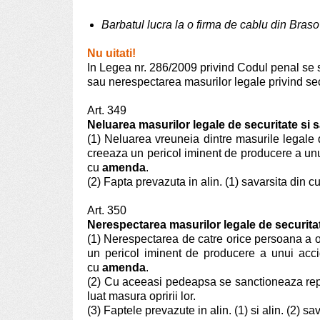
Barbatul lucra la o firma de cablu din Bras
Nu uitati!
In Legea nr. 286/2009 privind Codul penal se sp
sau nerespectarea masurilor legale privind se
Art. 349
Neluarea masurilor legale de securitate si
(1) Neluarea vreuneia dintre masurile legale
creeaza un pericol iminent de producere a u
cu
amenda
.
(2) Fapta prevazuta in alin. (1) savarsita din
Art. 350
Nerespectarea masurilor legale de securita
(1) Nerespectarea de catre orice persoana a obl
un pericol iminent de producere a unui acc
cu
amenda
.
(2) Cu aceeasi pedeapsa se sanctioneaza repunere
luat masura opririi lor.
(3) Faptele prevazute in alin. (1) si alin. (2) 