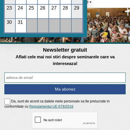
Umane • REGES online •
23
24
25
26
27
28
29
30
31
Newsletter gratuit
Aflati cele mai noi stiri despre seminarele care va
intereseaza!
Da, sunt de acord ca datele mele personale sa fie prelucrate in
conformitate cu
Regulamentul UE 679/2016