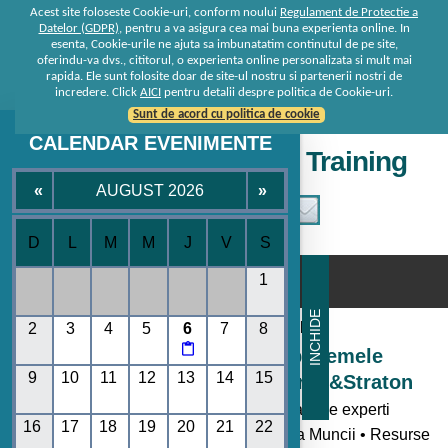
Acest site foloseste Cookie-uri, conform noului
Regulament de Protectie a
Datelor (GDPR)
, pentru a va asigura cea mai buna experienta online. In
esenta, Cookie-urile ne ajuta sa imbunatatim continutul de pe site,
oferindu-va dvs., cititorul, o experienta online personalizata si mult mai
rapida. Ele sunt folosite doar de site-ul nostru si partenerii nostri de
incredere. Click
AICI
pentru detalii despre politica de Cookie-uri.
Sunt de acord cu politica de cookie
CALENDAR EVENIMENTE
Seminare • Conferinte • Training
«
AUGUST 2026
»
D
L
M
M
J
V
S
☰
1
INCHIDE
Consultanta de la specialisti
2
3
4
5
6
7
8

Seminare si Conferinte pe temele
9
10
11
12
13
14
15
momentului oferite de Rentrop&Straton
- Toate noutatile legislative explicate de experti
16
17
18
19
20
21
22
• Codul Fiscal • Contabilitate • Legislatia Muncii • Resurse