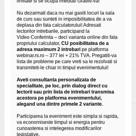
limitate si se ocupa imediat! Grabiti-va!
Nu dezarmati daca nu mai gasiti locuri la sala
de curs sau sunteti in imposibilitatea de a va
deplasa din fata calculatorului! Adresati
lectorilor intrebarile, participand la
Video Conferinta – deci varianta online din fata
propriului calculator,
CU posibilitatea de a
adresa maximum 2 intrebari
pe platforma
webinar.rs.ro – 377 lei + 21% TVA. Pregatiti-va
lista de probleme pe care vreti sa le rezolvati si
transmiteti-le chiar in timpul evenimentului!
Aveti consultanta personalizata de
specialitate, pe loc, prin dialog direct cu
lectorii sau prin lista de intrebari transmisa
acestora pe platforma evenimentului,
alegand una dintre primele 2 variante.
Participarea la eveniment este simpla si rapida,
va economiseste timpul si energia pentru
cunoasterea si intelegerea modificarilor
legislative.