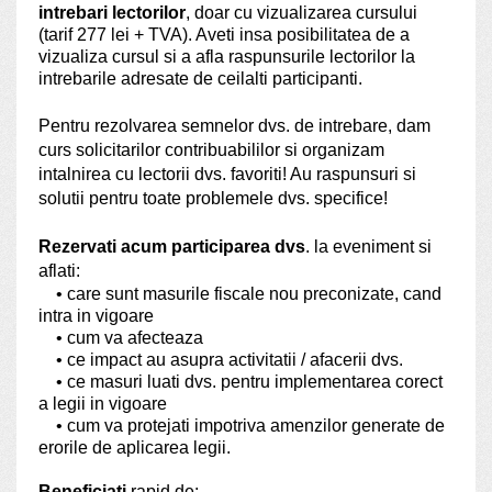
intrebari lectorilor
, doar cu vizualizarea cursului
(tarif 277 lei + TVA). Aveti insa posibilitatea de a
vizualiza cursul si a afla raspunsurile lectorilor la
intrebarile adresate de ceilalti participanti.
Pentru rezolvarea semnelor dvs. de intrebare, dam
curs solicitarilor contribuabililor si organizam
intalnirea cu lectorii dvs. favoriti! Au raspunsuri si
solutii pentru toate problemele dvs. specifice!
Rezervati acum participarea dvs
. la eveniment si
aflati:
• care sunt masurile fiscale nou preconizate, cand
intra in vigoare
• cum va afecteaza
• ce impact au asupra activitatii / afacerii dvs.
• ce masuri luati dvs. pentru implementarea corect
a legii in vigoare
• cum va protejati impotriva amenzilor generate de
erorile de aplicarea legii.
Beneficiati
rapid de: