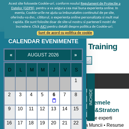
Acest site foloseste Cookie-uri, conform noului
Regulament de Protectie a
Datelor (GDPR)
, pentru a va asigura cea mai buna experienta online. In
esenta, Cookie-urile ne ajuta sa imbunatatim continutul de pe site,
oferindu-va dvs., cititorul, o experienta online personalizata si mult mai
rapida. Ele sunt folosite doar de site-ul nostru si partenerii nostri de
incredere. Click
AICI
pentru detalii despre politica de Cookie-uri.
Sunt de acord cu politica de cookie
CALENDAR EVENIMENTE
Seminare • Conferinte • Training
«
AUGUST 2026
»
D
L
M
M
J
V
S
☰
1
INCHIDE
Consultanta de la specialisti
2
3
4
5
6
7
8

Seminare si Conferinte pe temele
9
10
11
12
13
14
15
momentului oferite de Rentrop&Straton
- Toate noutatile legislative explicate de experti
16
17
18
19
20
21
22
• Codul Fiscal • Contabilitate • Legislatia Muncii • Resurse