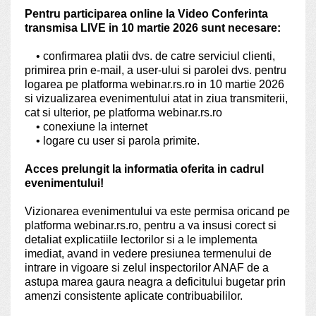
Pentru participarea online la Video Conferinta
transmisa LIVE in 10 martie 2026 sunt necesare:
• confirmarea platii dvs. de catre serviciul clienti,
primirea prin e-mail, a user-ului si parolei dvs. pentru
logarea pe platforma webinar.rs.ro in 10 martie 2026
si vizualizarea evenimentului atat in ziua transmiterii,
cat si ulterior, pe platforma webinar.rs.ro
• conexiune la internet
• logare cu user si parola primite.
Acces prelungit la informatia oferita in cadrul
evenimentului!
Vizionarea evenimentului va este permisa oricand pe
platforma webinar.rs.ro, pentru a va insusi corect si
detaliat explicatiile lectorilor si a le implementa
imediat, avand in vedere presiunea termenului de
intrare in vigoare si zelul inspectorilor ANAF de a
astupa marea gaura neagra a deficitului bugetar prin
amenzi consistente aplicate contribuabililor.