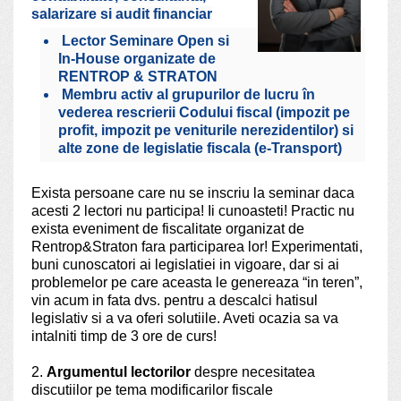
salarizare si audit financiar
Lector Seminare Open si
In-House organizate de
RENTROP & STRATON
Membru activ al grupurilor de lucru în
vederea rescrierii Codului fiscal (impozit pe
profit, impozit pe veniturile nerezidentilor) si
alte zone de legislatie fiscala (e-Transport)
Exista persoane care nu se inscriu la seminar daca
acesti 2 lectori nu participa! Ii cunoasteti! Practic nu
exista eveniment de fiscalitate organizat de
Rentrop&Straton fara participarea lor! Experimentati,
buni cunoscatori ai legislatiei in vigoare, dar si ai
problemelor pe care aceasta le genereaza “in teren”,
vin acum in fata dvs. pentru a descalci hatisul
legislativ si a va oferi solutiile. Aveti ocazia sa va
intalniti timp de 3 ore de curs!
2.
Argumentul lectorilor
despre necesitatea
discutiilor pe tema modificarilor fiscale