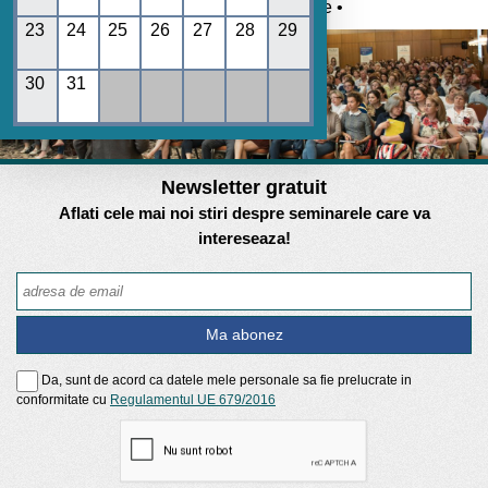
Umane • REGES online •
23
24
25
26
27
28
29
30
31
Newsletter gratuit
Aflati cele mai noi stiri despre seminarele care va
intereseaza!
Da, sunt de acord ca datele mele personale sa fie prelucrate in
conformitate cu
Regulamentul UE 679/2016