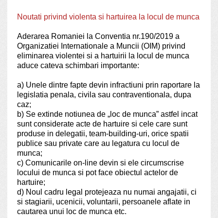
Noutati privind violenta si hartuirea la locul de munca
Aderarea Romaniei la Conventia nr.190/2019 a
Organizatiei Internationale a Muncii (OIM) privind
eliminarea violentei si a hartuirii la locul de munca
aduce
cateva schimbari importante
:
a)
Unele dintre fapte devin infractiuni prin raportare la
legislatia penala, civila sau contraventionala, dupa
caz;
b)
Se extinde notiunea de „loc de munca” astfel incat
sunt considerate acte de hartuire si cele care sunt
produse in delegatii, team-building-uri, orice spatii
publice sau private care au legatura cu locul de
munca;
c)
Comunicarile on-line devin si ele circumscrise
locului de munca si pot face obiectul actelor de
hartuire;
d)
Noul cadru legal protejeaza nu numai angajatii, ci
si stagiarii, ucenicii, voluntarii, persoanele aflate in
cautarea unui loc de munca etc.