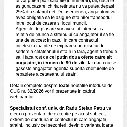
le vor putea plati salariile in numerar), iar, daca le
asigura cazare, chiria retinuta nu va putea depasi
25% din salariul net. De asemenea, angajatorii vor
avea obligatia sa le asigure strainilor transportul
intre locul de cazare si locul muncii.
Agentiile de plasare vor avea tot interesul ca
relatia de munca a strainului cu angajatorul sa fie
una de succes: in cazul in care contractul
inceteaza inainte de expirarea permisului de
sedere a cetateanului strain in tara, agentia trebuie
sa ii faca rost de
cel putin doua oferte catre alt
angajator, in termen de 90 de zile
. Iar daca nu se
gaseste angajator, agentia suporta cheltuielile de
repatriere a cetateanului strain.
Detalii complete despre
toate
noutatile intoduse de
OUG nr. 32/2026 vor fi prezentate in cadrul
webinarului.
Specialistul conf. univ. dr. Radu Stefan Patru
va
ofera o prezentare de exceptie pe acest subiect,
extrem de oportuna in contextul in care angajatii
straini, inclusiv cei sezonieri, devin o varianta foarte