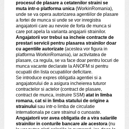
procesul de plasare a cetatenilor straini se
muta intr-o platforma unica
(WorkinRomania),
unde se va opera autorizarea agentiilor de plasare
a fortei de munca si unde se vor inregistra
angajatorii care au nevoie de forta de munca si
care pot apela la varianta angajarii strainilor.
Angajatorii vor trebui sa incheie contracte de
prestari servicii pentru plasarea strainilor doar
cu agentiile autorizate
(acestea vor figura in
platforma WorkinRomania), iar activitatea de
plasare, ca regula, se va face doar pentru locuri de
munca vacante declarate la ANOFM si pentru
ocupatii din lista ocupatiilor deficitare.
Se introduce expres obligatia agentiei si a
angajatorului de a asigura incheierea tuturor
contractelor si actelor (contract de plasare,
contract de munca, instruire SSM)
atat in limba
romana, cat si in limba statului de origine a
strainului
sau intr-o limba de circulatie
internationala pe care strainul o cunoaste.
Angajatorii vor avea obligatia de a vira salariile
strainilor in conturile bancare ale acestora
(nu