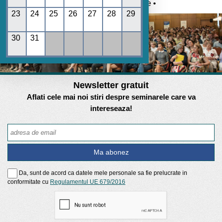
Umane • REGES online •
23
24
25
26
27
28
29
30
31
Newsletter gratuit
Aflati cele mai noi stiri despre seminarele care va
intereseaza!
Da, sunt de acord ca datele mele personale sa fie prelucrate in
conformitate cu
Regulamentul UE 679/2016