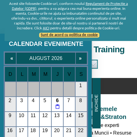
Acest site foloseste Cookie-uri, conform noului
Regulament de Protectie a
Datelor (GDPR)
, pentru a va asigura cea mai buna experienta online. In
esenta, Cookie-urile ne ajuta sa imbunatatim continutul de pe site,
oferindu-va dvs., cititorul, o experienta online personalizata si mult mai
rapida. Ele sunt folosite doar de site-ul nostru si partenerii nostri de
incredere. Click
AICI
pentru detalii despre politica de Cookie-uri.
Sunt de acord cu politica de cookie
CALENDAR EVENIMENTE
Seminare • Conferinte • Training
«
AUGUST 2026
»
D
L
M
M
J
V
S
☰
1
INCHIDE
Consultanta de la specialisti
2
3
4
5
6
7
8

Seminare si Conferinte pe temele
9
10
11
12
13
14
15
momentului oferite de Rentrop&Straton
- Toate noutatile legislative explicate de experti
16
17
18
19
20
21
22
• Codul Fiscal • Contabilitate • Legislatia Muncii • Resurse