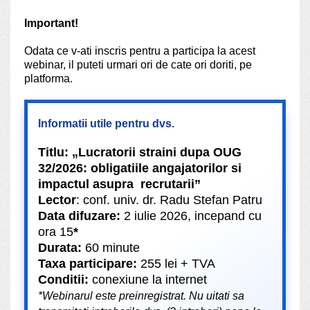
Important!
Odata ce v-ati inscris pentru a participa la acest
webinar, il puteti urmari ori de cate ori doriti, pe
platforma.
Informatii utile pentru dvs.
Titlu: „Lucratorii straini dupa OUG
32/2026: obligatiile angajatorilor si
impactul asupra recrutarii”
Lector
: conf. univ. dr. Radu Stefan Patru
Data difuzare:
2 iulie 2026, incepand cu
ora 15
*
Durata:
60 minute
Taxa participare:
255 lei + TVA
Conditii:
conexiune la internet
*Webinarul este preinregistrat. Nu uitati sa