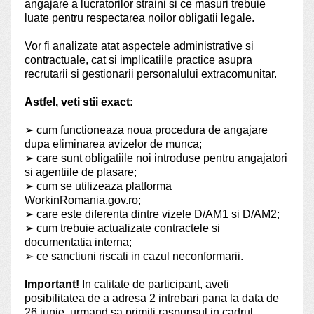
angajare a lucratorilor straini si ce masuri trebuie
luate pentru respectarea noilor obligatii legale.
Vor fi analizate atat aspectele administrative si
contractuale, cat si implicatiile practice asupra
recrutarii si gestionarii personalului extracomunitar.
Astfel, veti stii exact:
➢
cum functioneaza noua procedura de angajare
dupa eliminarea avizelor de munca;
➢
care sunt obligatiile noi introduse pentru angajatori
si agentiile de plasare;
➢
cum se utilizeaza platforma
WorkinRomania.gov.ro;
➢
care este diferenta dintre vizele D/AM1 si D/AM2;
➢
cum trebuie actualizate contractele si
documentatia interna;
➢
ce sanctiuni riscati in cazul neconformarii.
Important!
In calitate de participant, aveti
posibilitatea de a adresa 2 intrebari pana la data de
26 iunie, urmand sa primiti raspunsul in cadrul