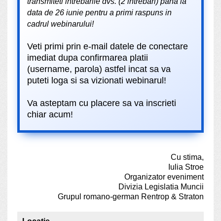
transmiteti intrebarile dvs. (2 intrebari) pana la
data de 26 iunie pentru a primi raspuns in
cadrul webinarului!
Veti primi prin e-mail datele de conectare
imediat dupa confirmarea platii
(username, parola) astfel incat sa va
puteti loga si sa vizionati webinarul!
Va asteptam cu placere sa va inscrieti
chiar acum!
Cu stima,
Iulia Stroe
Organizator eveniment
Divizia Legislatia Muncii
Grupul romano-german Rentrop & Straton