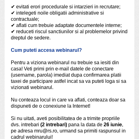
✔
evitati erori procedurale si intarzieri in recrutare;
✔
intelegeti noile obligatii administrative si
contractuale;
✔
aflati cum trebuie adaptate documentele interne;
✔
reduceti riscul sanctiunilor si al problemelor privind
dreptul de sedere.
Cum puteti accesa webinarul?
Pentru a viziona webinarul nu trebuie sa iesiti din
casa! Veti primi prin e-mail datele de conectare
(username, parola) imediat dupa confirmarea platii
taxei de participare astfel incat sa va puteti loga si sa
vizionati webinarul.
Nu conteaza locul in care va aflati, conteaza doar sa
dispuneti de o conexiune la Internet!
Si nu uitati, aveti posibilitatea de a trimite propriile
dvs. intrebari
(2 intrebari)
pana la data de
26 iunie
,
pe adresa mru@rs.ro, urmand sa primiti raspunsul in
cadrul webinarului!