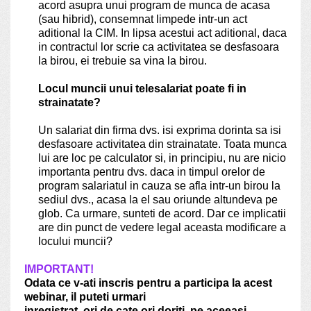
acord asupra unui program de munca de acasa
(sau hibrid), consemnat limpede intr-un act
aditional la CIM. In lipsa acestui act aditional, daca
in contractul lor scrie ca activitatea se desfasoara
la birou, ei trebuie sa vina la birou.
Locul muncii unui telesalariat poate fi in
strainatate?
Un salariat din firma dvs. isi exprima dorinta sa isi
desfasoare activitatea din strainatate. Toata munca
lui are loc pe calculator si, in principiu, nu are nicio
importanta pentru dvs. daca in timpul orelor de
program salariatul in cauza se afla intr-un birou la
sediul dvs., acasa la el sau oriunde altundeva pe
glob. Ca urmare, sunteti de acord. Dar ce implicatii
are din punct de vedere legal aceasta modificare a
locului muncii?
IMPORTANT!
Odata ce v-ati inscris pentru a participa la acest
webinar, il puteti urmari
inregistrat, ori de cate ori doriti, pe aceeasi