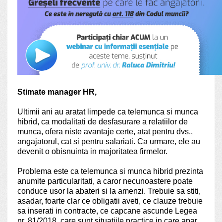
Stimate manager HR,
Ultimii ani au aratat limpede ca telemunca si munca
hibrid, ca modalitati de desfasurare a relatiilor de
munca, ofera niste avantaje certe, atat pentru dvs.,
angajatorul, cat si pentru salariati. Ca urmare, ele au
devenit o obisnuinta in majoritatea firmelor.
Problema este ca telemunca si munca hibrid prezinta
anumite particularitati, a caror necunoastere poate
conduce usor la abateri si la amenzi. Trebuie sa stiti,
asadar, foarte clar ce obligatii aveti, ce clauze trebuie
sa inserati in contracte, ce capcane ascunde Legea
nr. 81/2018, care sunt situatiile practice in care apar