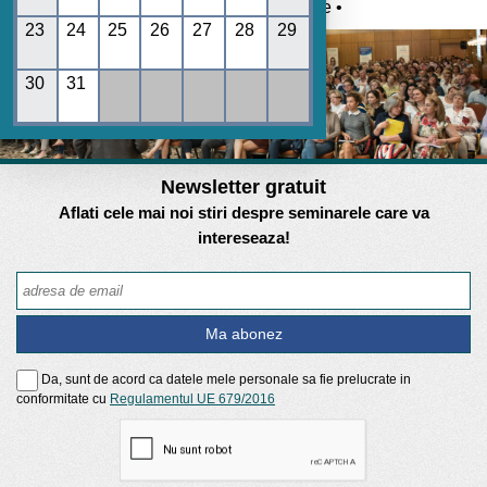
Umane • REGES online •
23
24
25
26
27
28
29
30
31
Newsletter gratuit
Aflati cele mai noi stiri despre seminarele care va
intereseaza!
Da, sunt de acord ca datele mele personale sa fie prelucrate in
conformitate cu
Regulamentul UE 679/2016