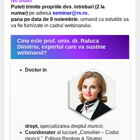
Nu uitati!
Puteti trimite propriile dvs. intrebari (2 la
numar)
pe adresa
seminar@rs.ro
,
pana pe data de
9 noiembrie
, urmand ca solutiile sa
va fie furnizate in cadrul webinarului.
Cine este prof. univ. dr. Raluca
Dimitriu, expertul care va sustine
webinarul?
Doctor in
drept,
specializarea dreptul muncii;
Coordonator
al lucrarii „Consilier – Codul
muncii ”, Editura Rentrop & Straton.