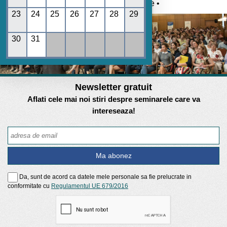
Umane • REGES online •
23
24
25
26
27
28
29
30
31
Newsletter gratuit
Aflati cele mai noi stiri despre seminarele care va
intereseaza!
Da, sunt de acord ca datele mele personale sa fie prelucrate in
conformitate cu
Regulamentul UE 679/2016