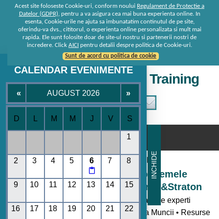
Acest site foloseste Cookie-uri, conform noului
Regulament de Protectie a
Datelor (GDPR)
, pentru a va asigura cea mai buna experienta online. In
esenta, Cookie-urile ne ajuta sa imbunatatim continutul de pe site,
oferindu-va dvs., cititorul, o experienta online personalizata si mult mai
rapida. Ele sunt folosite doar de site-ul nostru si partenerii nostri de
incredere. Click
AICI
pentru detalii despre politica de Cookie-uri.
Sunt de acord cu politica de cookie
CALENDAR EVENIMENTE
Seminare • Conferinte • Training
«
AUGUST 2026
»
D
L
M
M
J
V
S
☰
1
INCHIDE
Consultanta de la specialisti
2
3
4
5
6
7
8

Seminare si Conferinte pe temele
9
10
11
12
13
14
15
momentului oferite de Rentrop&Straton
- Toate noutatile legislative explicate de experti
16
17
18
19
20
21
22
• Codul Fiscal • Contabilitate • Legislatia Muncii • Resurse