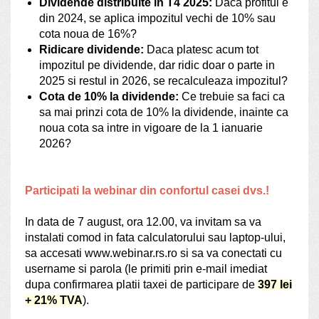
Dividende distribuite in T4 2025:
Daca profitul e
din 2024, se aplica impozitul vechi de 10% sau
cota noua de 16%?
Ridicare dividende:
Daca platesc acum tot
impozitul pe dividende, dar ridic doar o parte in
2025 si restul in 2026, se recalculeaza impozitul?
Cota de 10% la dividende:
Ce trebuie sa faci ca
sa mai prinzi cota de 10% la dividende, inainte ca
noua cota sa intre in vigoare de la 1 ianuarie
2026?
Participati la webinar din confortul casei dvs.!
In data de 7 august, ora 12.00, va invitam sa va
instalati comod in fata calculatorului sau laptop-ului,
sa accesati www.webinar.rs.ro si sa va conectati cu
username si parola (le primiti prin e-mail imediat
dupa confirmarea platii taxei de participare de
397 lei
+ 21% TVA
).