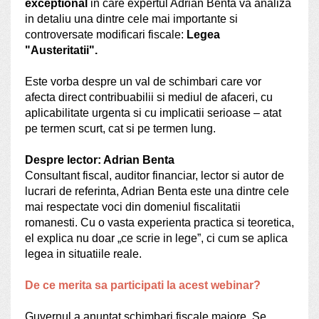
exceptional
in care expertul Adrian Benta va analiza
in detaliu una dintre cele mai importante si
controversate modificari fiscale:
Legea
"Austeritatii".
Este vorba despre un val de schimbari care vor
afecta direct contribuabilii si mediul de afaceri, cu
aplicabilitate urgenta si cu implicatii serioase – atat
pe termen scurt, cat si pe termen lung.
Despre lector: Adrian Benta
Consultant fiscal, auditor financiar, lector si autor de
lucrari de referinta, Adrian Benta este una dintre cele
mai respectate voci din domeniul fiscalitatii
romanesti. Cu o vasta experienta practica si teoretica,
el explica nu doar „ce scrie in lege”, ci cum se aplica
legea in situatiile reale.
De ce merita sa participati la acest webinar?
Guvernul a anuntat schimbari fiscale majore. Se