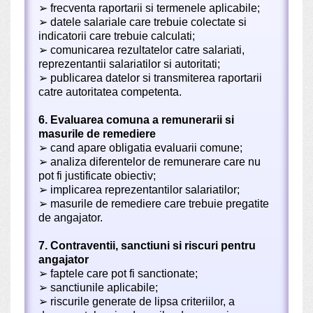
➢
frecventa raportarii si termenele aplicabile;
➢
datele salariale care trebuie colectate si
indicatorii care trebuie calculati;
➢
comunicarea rezultatelor catre salariati,
reprezentantii salariatilor si autoritati;
➢
publicarea datelor si transmiterea raportarii
catre autoritatea competenta.
6. Evaluarea comuna a remunerarii si
masurile de remediere
➢
cand apare obligatia evaluarii comune;
➢
analiza diferentelor de remunerare care nu
pot fi justificate obiectiv;
➢
implicarea reprezentantilor salariatilor;
➢
masurile de remediere care trebuie pregatite
de angajator.
7. Contraventii, sanctiuni si riscuri pentru
angajator
➢
faptele care pot fi sanctionate;
➢
sanctiunile aplicabile;
➢
riscurile generate de lipsa criteriilor, a