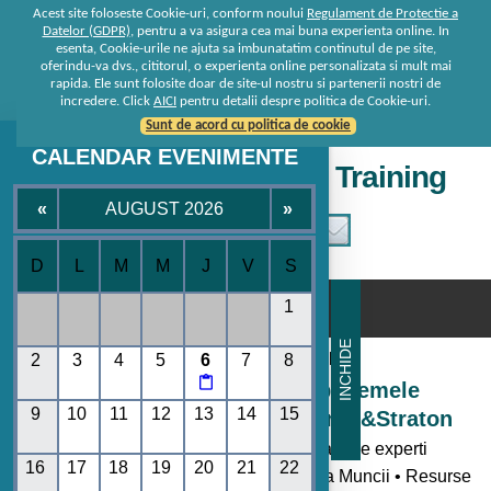
Acest site foloseste Cookie-uri, conform noului
Regulament de Protectie a
Datelor (GDPR)
, pentru a va asigura cea mai buna experienta online. In
esenta, Cookie-urile ne ajuta sa imbunatatim continutul de pe site,
oferindu-va dvs., cititorul, o experienta online personalizata si mult mai
rapida. Ele sunt folosite doar de site-ul nostru si partenerii nostri de
incredere. Click
AICI
pentru detalii despre politica de Cookie-uri.
Sunt de acord cu politica de cookie
CALENDAR EVENIMENTE
Seminare • Conferinte • Training
«
AUGUST 2026
»
D
L
M
M
J
V
S
☰
1
INCHIDE
Consultanta de la specialisti
2
3
4
5
6
7
8

Seminare si Conferinte pe temele
9
10
11
12
13
14
15
momentului oferite de Rentrop&Straton
- Toate noutatile legislative explicate de experti
16
17
18
19
20
21
22
• Codul Fiscal • Contabilitate • Legislatia Muncii • Resurse