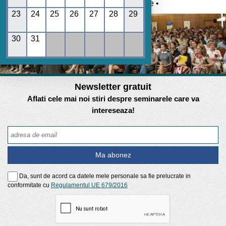
Umane • REGES online •
23
24
25
26
27
28
29
30
31
Newsletter gratuit
Aflati cele mai noi stiri despre seminarele care va
intereseaza!
Da, sunt de acord ca datele mele personale sa fie prelucrate in
conformitate cu
Regulamentul UE 679/2016