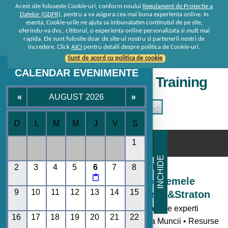
Acest site foloseste Cookie-uri, conform noului
Regulament de Protectie a
Datelor (GDPR)
, pentru a va asigura cea mai buna experienta online. In
esenta, Cookie-urile ne ajuta sa imbunatatim continutul de pe site,
oferindu-va dvs., cititorul, o experienta online personalizata si mult mai
rapida. Ele sunt folosite doar de site-ul nostru si partenerii nostri de
incredere. Click
AICI
pentru detalii despre politica de Cookie-uri.
Sunt de acord cu politica de cookie
CALENDAR EVENIMENTE
Seminare • Conferinte • Training
«
AUGUST 2026
»
D
L
M
M
J
V
S
☰
1
INCHIDE
Consultanta de la specialisti
2
3
4
5
6
7
8

Seminare si Conferinte pe temele
9
10
11
12
13
14
15
momentului oferite de Rentrop&Straton
- Toate noutatile legislative explicate de experti
16
17
18
19
20
21
22
• Codul Fiscal • Contabilitate • Legislatia Muncii • Resurse