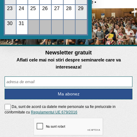
Umane • REGES online •
23
24
25
26
27
28
29
30
31
Newsletter gratuit
Aflati cele mai noi stiri despre seminarele care va
intereseaza!
Da, sunt de acord ca datele mele personale sa fie prelucrate in
conformitate cu
Regulamentul UE 679/2016