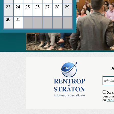
23
24
25
26
27
28
29
30
31
A
Da, s
personal
cu
Regu