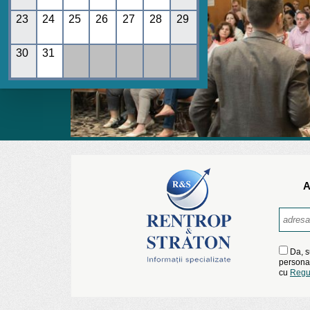
23
24
25
26
27
28
29
30
31
A
Da, s
personal
cu
Regu