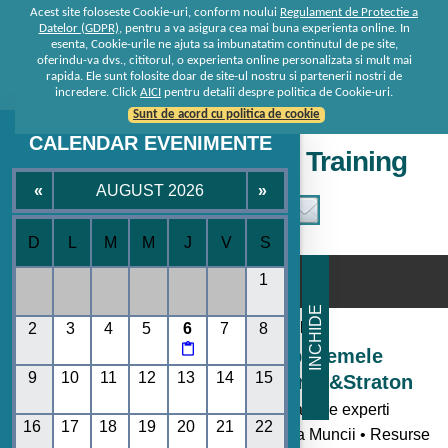
Acest site foloseste Cookie-uri, conform noului
Regulament de Protectie a
Datelor (GDPR)
, pentru a va asigura cea mai buna experienta online. In
esenta, Cookie-urile ne ajuta sa imbunatatim continutul de pe site,
oferindu-va dvs., cititorul, o experienta online personalizata si mult mai
rapida. Ele sunt folosite doar de site-ul nostru si partenerii nostri de
incredere. Click
AICI
pentru detalii despre politica de Cookie-uri.
Sunt de acord cu politica de cookie
CALENDAR EVENIMENTE
Seminare • Conferinte • Training
«
AUGUST 2026
»
D
L
M
M
J
V
S
☰
1
INCHIDE
Consultanta de la specialisti
2
3
4
5
6
7
8

Seminare si Conferinte pe temele
9
10
11
12
13
14
15
momentului oferite de Rentrop&Straton
- Toate noutatile legislative explicate de experti
16
17
18
19
20
21
22
• Codul Fiscal • Contabilitate • Legislatia Muncii • Resurse