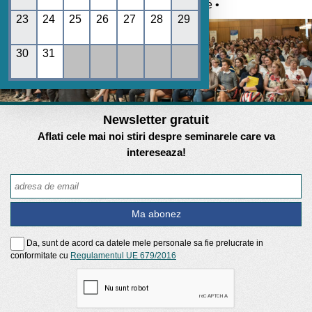
Umane • REGES online •
23
24
25
26
27
28
29
30
31
Newsletter gratuit
Aflati cele mai noi stiri despre seminarele care va
intereseaza!
Da, sunt de acord ca datele mele personale sa fie prelucrate in
conformitate cu
Regulamentul UE 679/2016